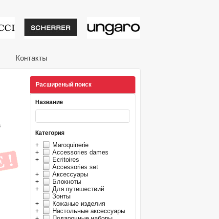
тивные подарки от из
Контакты
Расширеный поиск
Название
в
Категория
+
Maroquinerie
+
Accessories dames
+
Ecritoires
Accessories set
+
Аксессуары
+
Блокноты
+
Для путешествий
Зонты
+
Кожаные изделия
+
Настольные аксессуары
+
Подарочные наборы