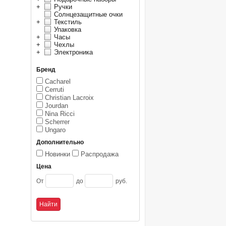
+
Ручки
Солнцезащитные очки
+
Текстиль
Упаковка
+
Часы
+
Чехлы
+
Электроника
Бренд
Cacharel
Cerruti
Christian Lacroix
Jourdan
Nina Ricci
Scherrer
Ungaro
Дополнительно
Новинки
Распродажа
Цена
От
до
руб.