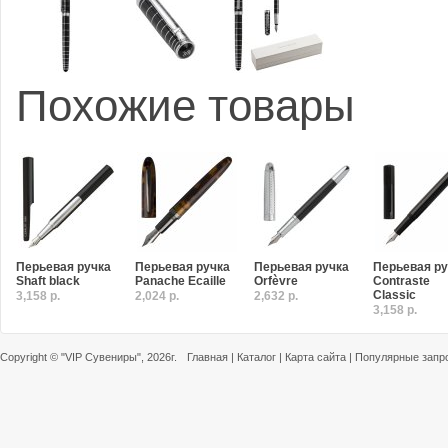
Похожие товары
Перьевая ручка
Перьевая ручка
Перьевая ручка
Перьевая ру
Shaft black
Panache Ecaille
Orfèvre
Contraste
Classic
3,158 р.
2,024 р.
2,632 р.
3,158 р.
Copyright ©
"VIP Сувениры"
, 2026г.
Главная
|
Каталог
|
Карта сайта
|
Популярные запр