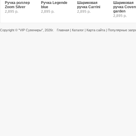
Ручка роллер
Ручка Legende
Шариковая
Шариковая
Zoom Silver
blue
ручка Carrini
ручка Coven
garden
2,895 р.
2,895 р.
2,895 р.
2,895 р.
Copyright ©
"VIP Сувениры"
, 2026г.
Главная
|
Каталог
|
Карта сайта
|
Популярные запр