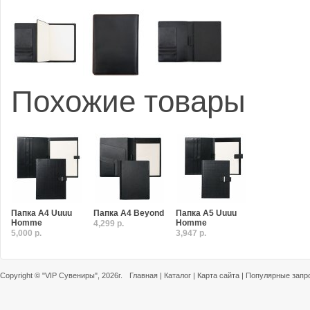
Похожие товары
Папка A4 Uuuu
Папка A4 Beyond
Папка A5 Uuuu
Homme
Homme
4,299 р.
5,000 р.
3,947 р.
Copyright ©
"VIP Сувениры"
, 2026г.
Главная
|
Каталог
|
Карта сайта
|
Популярные запр