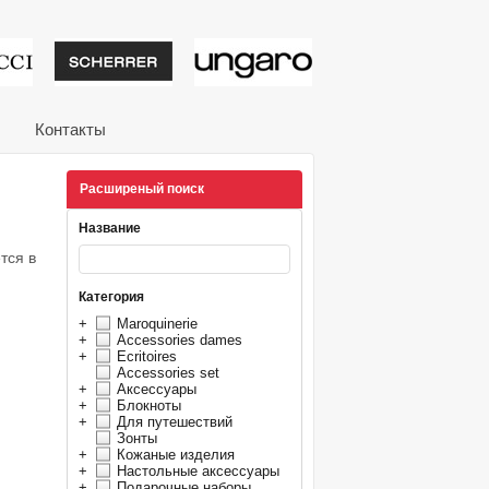
тивные подарки от из
Контакты
Расширеный поиск
Название
тся в
Категория
+
Maroquinerie
+
Accessories dames
+
Ecritoires
Accessories set
+
Аксессуары
+
Блокноты
+
Для путешествий
Зонты
+
Кожаные изделия
+
Настольные аксессуары
+
Подарочные наборы