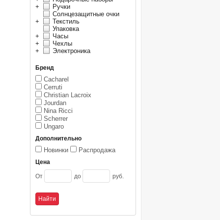
+
Ручки
Солнцезащитные очки
+
Текстиль
Упаковка
+
Часы
+
Чехлы
+
Электроника
Бренд
Cacharel
Cerruti
Christian Lacroix
Jourdan
Nina Ricci
Scherrer
Ungaro
Дополнительно
Новинки
Распродажа
Цена
От
до
руб.