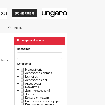
тивные подарки от из
Контакты
Расширеный поиск
Название
Ricci.
Категория
+
Maroquinerie
+
Accessories dames
+
Ecritoires
Accessories set
+
Аксессуары
+
Блокноты
+
Для путешествий
Зонты
+
Кожаные изделия
+
Настольные аксессуары
+
Подарочные наборы