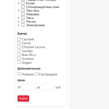
+
Ручки
Солнцезащитные очки
+
Текстиль
Упаковка
+
Часы
+
Чехлы
+
Электроника
Бренд
Cacharel
Cerruti
Christian Lacroix
Jourdan
Nina Ricci
Scherrer
Ungaro
Дополнительно
Новинки
Распродажа
Цена
От
до
руб.