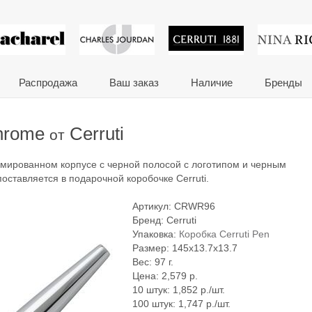
 сувениры и корпора
Распродажа
Ваш заказ
Наличие
Бренды
Chrome
Cerruti
от
ромированном корпусе с черной полосой с логотипом и черным
оставляется в подарочной коробочке Cerruti.
Артикул:
CRWR96
Бренд:
Cerruti
Упаковка:
Коробка Cerruti Pen
Размер: 145x13.7x13.7
Вес: 97 г.
Цена:
2,579
р.
10 штук: 1,852 р./шт.
100 штук: 1,747 р./шт.