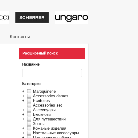
тивные подарки от из
Контакты
Расширеный поиск
Название
Категория
+
Maroquinerie
+
Accessories dames
+
Ecritoires
Accessories set
+
Аксессуары
+
Блокноты
+
Для путешествий
Зонты
+
Кожаные изделия
+
Настольные аксессуары
+
Подарочные наборы