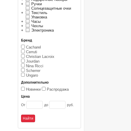
+
Ручки
Солнцезащитные очки
+
Текстиль
Упаковка
+
Часы
+
Чехлы
+
Электроника
Бренд
Cacharel
Cerruti
Christian Lacroix
Jourdan
Nina Ricci
Scherrer
Ungaro
Дополнительно
Новинки
Распродажа
Цена
От
до
руб.