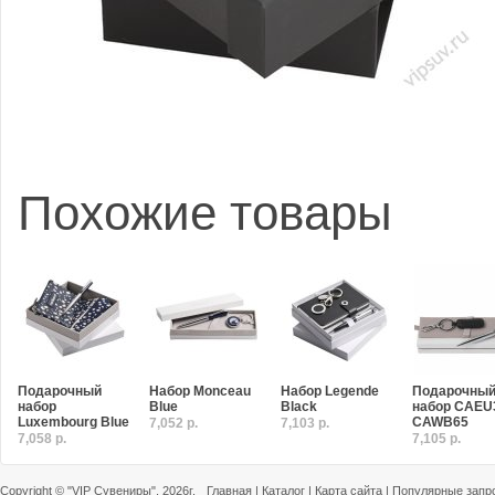
Похожие товары
Подарочный
Набор Monceau
Набор Legende
Подарочны
набор
Blue
Black
набор CAEU
Luxembourg Blue
CAWB65
7,052 р.
7,103 р.
7,058 р.
7,105 р.
Copyright ©
"VIP Сувениры"
, 2026г.
Главная
|
Каталог
|
Карта сайта
|
Популярные запр