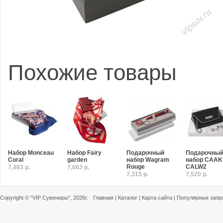
Похожие товары
Набор Monceau
Набор Fairy
Подарочный
Подарочны
Coral
garden
набор Wagram
набор CAAK
Rouge
CALW2
7,483 р.
7,663 р.
7,315 р.
7,520 р.
Copyright ©
"VIP Сувениры"
, 2026г.
Главная
|
Каталог
|
Карта сайта
|
Популярные запр