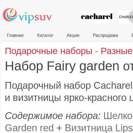
VIP сувени
Главная
Каталог
Акция
Распродажа
Подарочные наборы
-
Разные
Набор Fairy garden
о
Подарочный набор Cacharel
и визитницы ярко-красного 
Содержимое набора:
Шелков
Garden red
+
Визитница Lips