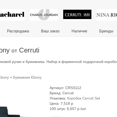
 сувениры и корпора
Распродажа
Ваш заказ
Наличие
Бренды
bony
Cerruti
от
иковой ручки и бумажника. Набор в фирменной подарочной коробо
Ebony
+
Бумажник Ebony
Артикул:
CRSS112
Бренд:
Cerruti
Упаковка:
Коробка Cerruti Set
Цена:
7,518
р.
100 штук: 6,657 р./шт.