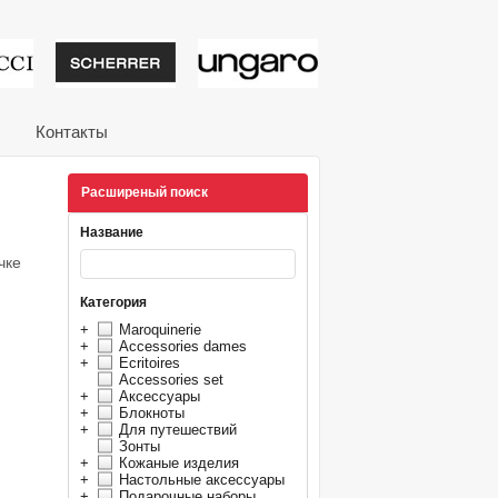
тивные подарки от из
Контакты
Расширеный поиск
Название
чке
Категория
+
Maroquinerie
+
Accessories dames
+
Ecritoires
Accessories set
+
Аксессуары
+
Блокноты
+
Для путешествий
Зонты
+
Кожаные изделия
+
Настольные аксессуары
+
Подарочные наборы