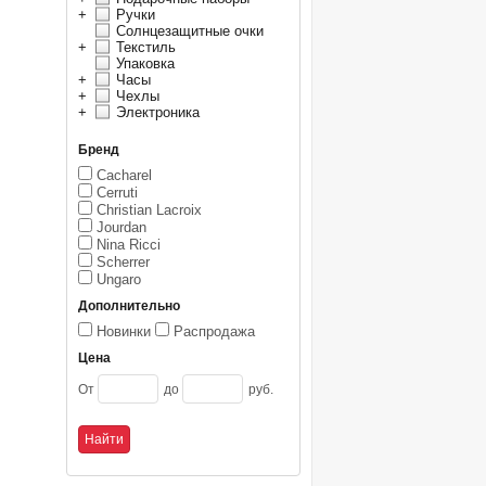
+
Ручки
Солнцезащитные очки
+
Текстиль
Упаковка
+
Часы
+
Чехлы
+
Электроника
Бренд
Cacharel
Cerruti
Christian Lacroix
Jourdan
Nina Ricci
Scherrer
Ungaro
Дополнительно
Новинки
Распродажа
Цена
От
до
руб.