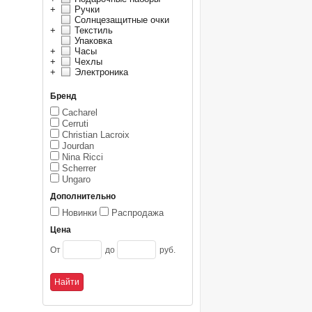
+
Ручки
Солнцезащитные очки
+
Текстиль
Упаковка
+
Часы
+
Чехлы
+
Электроника
Бренд
Cacharel
Cerruti
Christian Lacroix
Jourdan
Nina Ricci
Scherrer
Ungaro
Дополнительно
Новинки
Распродажа
Цена
От
до
руб.