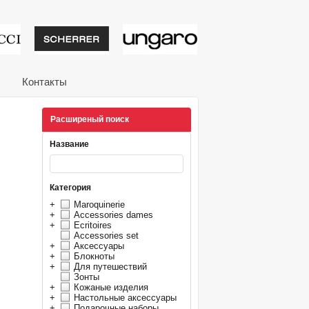
тивные подарки от из
Контакты
Расширеный поиск
Название
Категория
+
Maroquinerie
+
Accessories dames
+
Ecritoires
Accessories set
+
Аксессуары
+
Блокноты
+
Для путешествий
Зонты
+
Кожаные изделия
+
Настольные аксессуары
+
Подарочные наборы