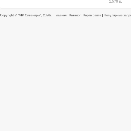
1,579 р.
Copyright ©
"VIP Сувениры"
, 2026г.
Главная
|
Каталог
|
Карта сайта
|
Популярные запр