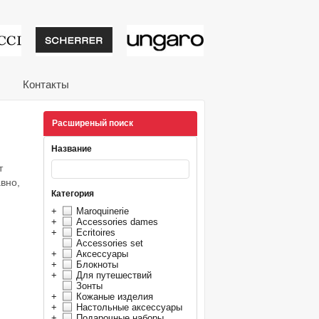
тивные подарки от из
Контакты
Расширеный поиск
Название
т
вно,
Категория
+
Maroquinerie
+
Accessories dames
+
Ecritoires
Accessories set
+
Аксессуары
+
Блокноты
+
Для путешествий
Зонты
+
Кожаные изделия
+
Настольные аксессуары
+
Подарочные наборы