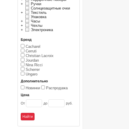
+
Ручки
Солнцезащитные очки
+
Текстиль
Упаковка
+
Часы
+
Чехлы
+
Электроника
Бренд
Cacharel
Cerruti
Christian Lacroix
Jourdan
Nina Ricci
Scherrer
Ungaro
Дополнительно
Новинки
Распродажа
Цена
От
до
руб.