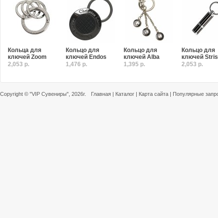
Кольца для
Кольцо для
Кольцо для
Кольцо для
ключей Zoom
ключей Endos
ключей Alba
ключей Stri
2,053 р.
1,476 р.
1,395 р.
2,053 р.
Copyright ©
"VIP Сувениры"
, 2026г.
Главная
|
Каталог
|
Карта сайта
|
Популярные запр