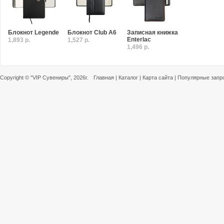
Блокнот Legende
Блокнот Club A6
Записная книжка
Enterlac
1,893 р.
1,527 р.
1,496 р.
Copyright ©
"VIP Сувениры"
, 2026г.
Главная
|
Каталог
|
Карта сайта
|
Популярные запр