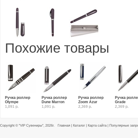
Похожие товары
Ручка роллер
Ручка роллер
Ручка роллер
Ручка ролл
Olympe
Dune Marron
Zoom Azur
Grade
1,091 р.
1,091 р.
2,369 р.
2,369 р.
Copyright ©
"VIP Сувениры"
, 2026г.
Главная
|
Каталог
|
Карта сайта
|
Популярные запр