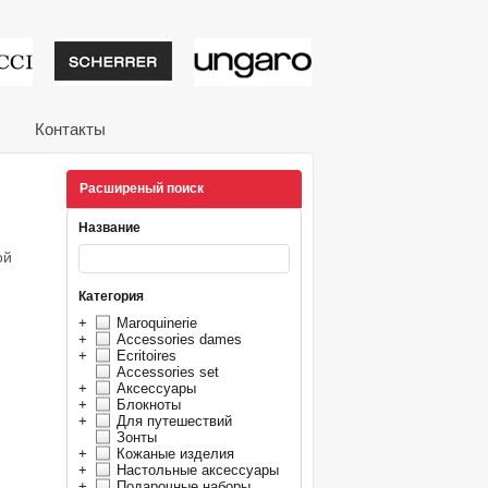
тивные подарки от из
Контакты
Расширеный поиск
Название
ой
Категория
+
Maroquinerie
+
Accessories dames
+
Ecritoires
Accessories set
+
Аксессуары
+
Блокноты
+
Для путешествий
Зонты
+
Кожаные изделия
+
Настольные аксессуары
+
Подарочные наборы