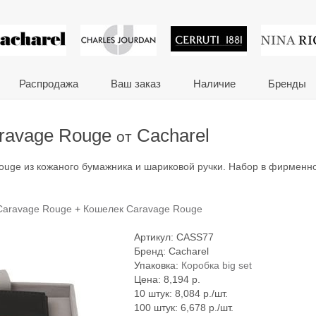
 сувениры и корпора
Распродажа
Ваш заказ
Наличие
Бренды
ravage Rouge
Cacharel
от
ouge из кожаного бумажника и шариковой ручки. Набор в фирменн
Caravage Rouge
+
Кошелек Caravage Rouge
Артикул:
CASS77
Бренд:
Cacharel
Упаковка:
Коробка big set
Цена:
8,194
р.
10 штук: 8,084 р./шт.
100 штук: 6,678 р./шт.