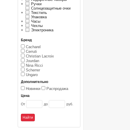
+
Ручки
Солнцезащитные очки
+
Текстиль
Упаковка
+
Часы
+
Чехлы
+
Электроника
Бренд
Cacharel
Cerruti
Christian Lacroix
Jourdan
Nina Ricci
Scherrer
Ungaro
Дополнительно
Новинки
Распродажа
Цена
От
до
руб.