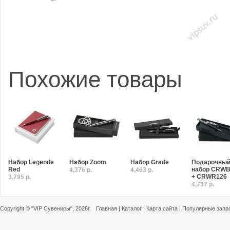
Похожие товары
Набор Legende
Набор Zoom
Набор Grade
Подарочны
Red
набор CRWB
4,376 р.
4,463 р.
+ CRWR126
3,795 р.
4,737 р.
Copyright ©
"VIP Сувениры"
, 2026г.
Главная
|
Каталог
|
Карта сайта
|
Популярные запр