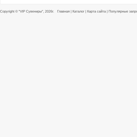
Copyright ©
"VIP Сувениры"
, 2026г.
Главная
|
Каталог
|
Карта сайта
|
Популярные запр