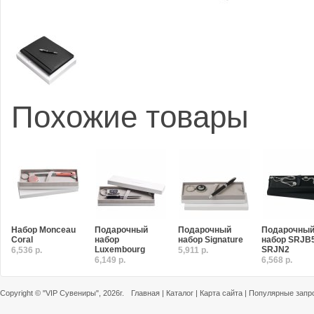
Похожие товары
Набор Monceau
Подарочный
Подарочный
Подарочны
Coral
набор
набор Signature
набор SRJB5
Luxembourg
SRJN2
6,536 р.
5,911 р.
6,149 р.
6,568 р.
Copyright ©
"VIP Сувениры"
, 2026г.
Главная
|
Каталог
|
Карта сайта
|
Популярные запр