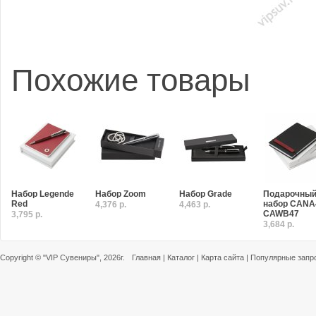
Похожие товары
Набор Legende
Набор Zoom
Набор Grade
Подарочны
Red
набор CANA
4,376 р.
4,463 р.
CAWB47
3,795 р.
3,684 р.
Copyright ©
"VIP Сувениры"
, 2026г.
Главная
|
Каталог
|
Карта сайта
|
Популярные запр