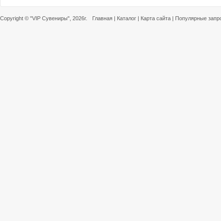
Copyright ©
"VIP Сувениры"
, 2026г.
Главная
|
Каталог
|
Карта сайта
|
Популярные запр