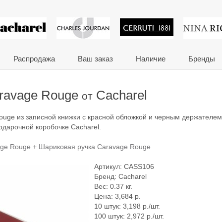
 сувениры и корпора
Распродажа
Ваш заказ
Наличие
Бренды
ravage Rouge
Cacharel
от
ouge из записной книжки с красной обложкой и черным держателем
дарочной коробочке Cacharel.
age Rouge
+
Шариковая ручка Caravage Rouge
Артикул:
CASS106
Бренд:
Cacharel
Вес: 0.37 кг.
Цена:
3,684
р.
10 штук: 3,198 р./шт.
100 штук: 2,972 р./шт.