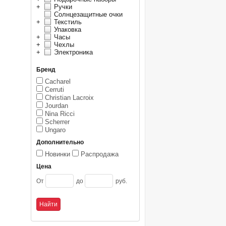
+
Ручки
Солнцезащитные очки
+
Текстиль
Упаковка
+
Часы
+
Чехлы
+
Электроника
Бренд
Cacharel
Cerruti
Christian Lacroix
Jourdan
Nina Ricci
Scherrer
Ungaro
Дополнительно
Новинки
Распродажа
Цена
От
до
руб.