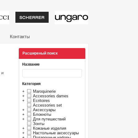
тивные подарки от из
Контакты
Расширеный поиск
Название
 и
Категория
+
Maroquinerie
+
Accessories dames
+
Ecritoires
Accessories set
+
Аксессуары
+
Блокноты
+
Для путешествий
Зонты
+
Кожаные изделия
+
Настольные аксессуары
+
Подарочные наборы