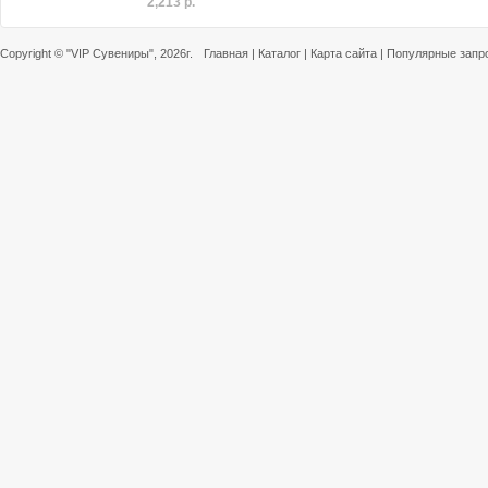
2,213 р.
Copyright ©
"VIP Сувениры"
, 2026г.
Главная
|
Каталог
|
Карта сайта
|
Популярные запр