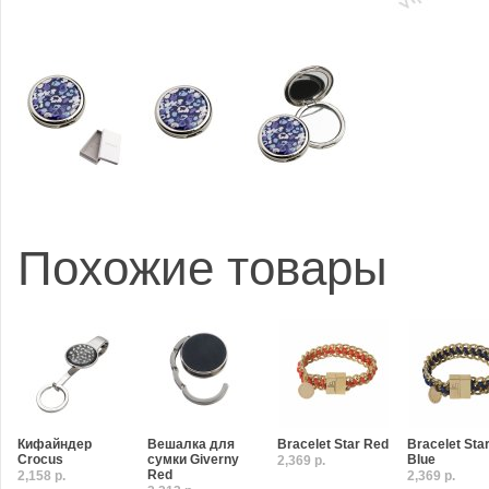
Похожие товары
Кифайндер
Вешалка для
Bracelet Star Red
Bracelet Sta
Crocus
сумки Giverny
Blue
2,369 р.
Red
2,158 р.
2,369 р.