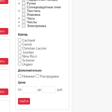
+
Ручки
Солнцезащитные очки
+
Текстиль
Упаковка
+
Часы
+
Чехлы
+
Электроника
Бренд
Cacharel
Cerruti
Christian Lacroix
Jourdan
Nina Ricci
Scherrer
Ungaro
Дополнительно
Новинки
Распродажа
Цена
От
до
руб.