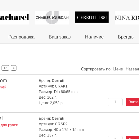
 сувениры и корпора
Распродажа
Ваш заказ
Наличие
Бренды
12
>
Сортировать по:
Цене
Назва
oom
Бренд:
Cerruti
Артикул:
CRAK1
ючей
Размер:
Dia 60/65 mm
Вес:
102 г.
Цена:
2,053
р.
el
Бренд:
Cerruti
Артикул:
CRSP2
для ручек
Размер:
40 x 175 x 15 mm
Вес:
137 г.