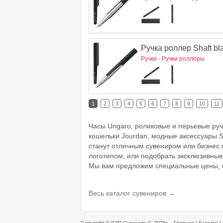
Ручка роллер Shaft bl
Ручки
-
Ручки роллеры
1
2
3
4
5
6
7
8
9
10
11
Часы Ungaro, роликовые и перьевые ручк
кошельки Jourdan, модные аксессуары Sc
станут отличным сувениром или бизнес 
логотипом, или подобрать эксклюзивные
Мы вам предложим специальные цены, е
Весь каталог сувениров →