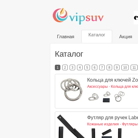
VIP
Каталог
Главная
Акция
Каталог
1
2
3
4
5
6
7
8
9
10
11
Кольца для ключей Z
Аксессуары
-
Кольца для кл
Футляр для ручек Lab
Кожаные изделия
-
Футляры 