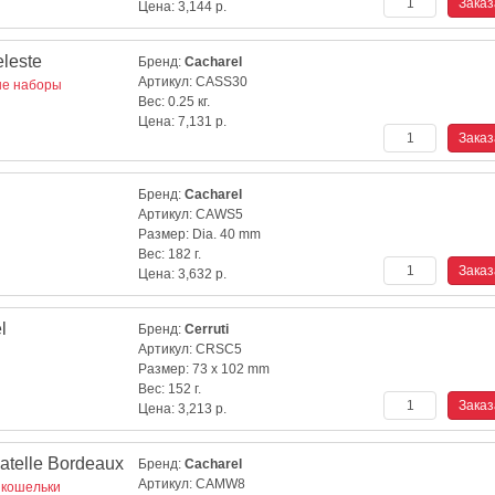
Цена:
3,144
р.
leste
Бренд:
Cacharel
Артикул:
CASS30
е наборы
Вес:
0.25 кг.
Цена:
7,131
р.
Бренд:
Cacharel
Артикул:
CAWS5
Размер:
Dia. 40 mm
Вес:
182 г.
Цена:
3,632
р.
l
Бренд:
Cerruti
Артикул:
CRSC5
Размер:
73 x 102 mm
Вес:
152 г.
Цена:
3,213
р.
telle Bordeaux
Бренд:
Cacharel
Артикул:
CAMW8
 кошельки