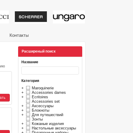
тивные подарки от из
Контакты
Расширеный поиск
Название
нию
Категория
+
Maroquinerie
+
Accessories dames
+
Ecritoires
Accessories set
+
Аксессуары
+
Блокноты
+
Для путешествий
Зонты
+
Кожаные изделия
+
Настольные аксессуары
+
Подарочные наборы