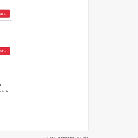
ры
ры с