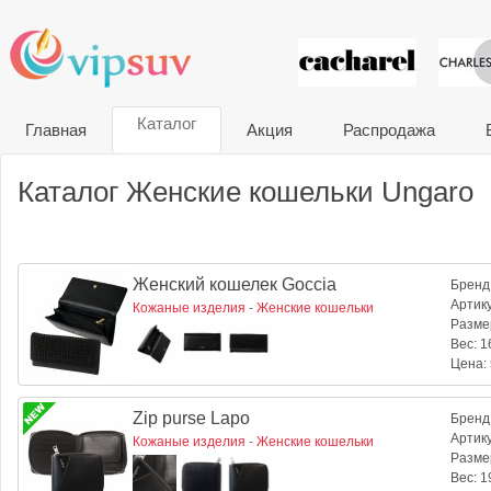
VIP сувени
Каталог
Главная
Акция
Распродажа
Каталог Женские кошельки Ungaro
Женский кошелек Goccia
Бренд
Артик
Кожаные изделия
-
Женские кошельки
Разме
Вес:
16
Цена:
Zip purse Lapo
Бренд
Артик
Кожаные изделия
-
Женские кошельки
Разме
Вес:
19