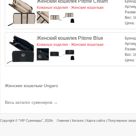
Женский кошелек Pitone Cream
Бренд
Артик
Кожаные изделия
-
Женские кошельки
Разме
Вес:
16
Цена:
Женский кошелек Pitone Blue
Бренд
Артик
Кожаные изделия
-
Женские кошельки
Разме
Вес:
16
Цена:
Женские кошельки Ungaro
Весь каталог сувениров →
Copyright ©
"VIP Сувениры"
, 2026г.
Главная
|
Каталог
|
Карта сайта
|
Популярные запр