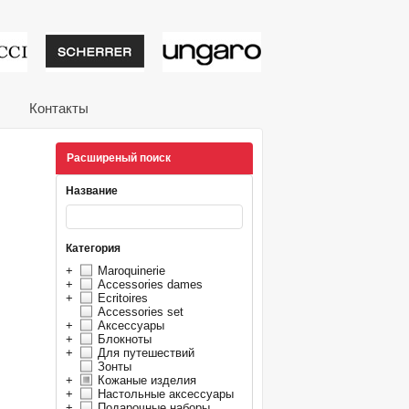
тивные подарки от из
Контакты
Расширеный поиск
Название
Категория
+
Maroquinerie
+
Accessories dames
+
Ecritoires
Accessories set
+
Аксессуары
+
Блокноты
+
Для путешествий
Зонты
+
Кожаные изделия
+
Настольные аксессуары
+
Подарочные наборы