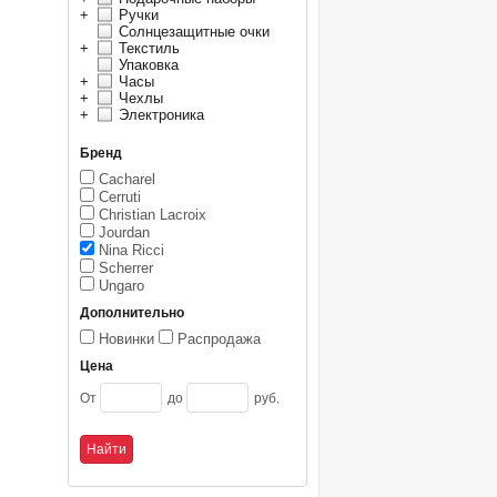
+
Ручки
Солнцезащитные очки
+
Текстиль
Упаковка
+
Часы
+
Чехлы
+
Электроника
Бренд
Cacharel
Cerruti
Christian Lacroix
Jourdan
Nina Ricci
Scherrer
Ungaro
Дополнительно
Новинки
Распродажа
Цена
От
до
руб.