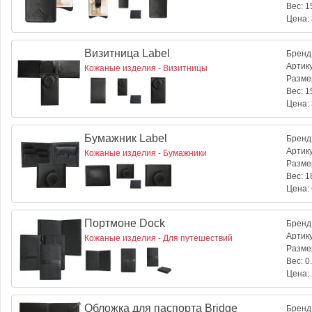
Вес:
15
Цена:
Визитница Label
Бренд
Артик
Кожаные изделия
-
Визитницы
Разме
Вес:
15
Цена:
Бумажник Label
Бренд
Артик
Кожаные изделия
-
Бумажники
Разме
Вес:
18
Цена:
Портмоне Dock
Бренд
Артик
Кожаные изделия
-
Для путешествий
Разме
Вес:
0.
Цена:
Обложка для паспорта Bridge
Бренд