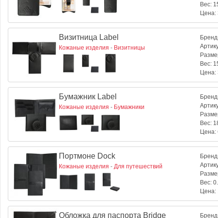
Вес:
15
Цена:
Визитница Label
Бренд
Артик
Кожаные изделия
-
Визитницы
Разме
Вес:
15
Цена:
Бумажник Label
Бренд
Артик
Кожаные изделия
-
Бумажники
Разме
Вес:
18
Цена:
Портмоне Dock
Бренд
Артик
Кожаные изделия
-
Для путешествий
Разме
Вес:
0.
Цена:
Обложка для паспорта Bridge
Бренд