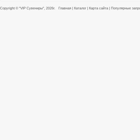
Copyright ©
"VIP Сувениры"
, 2026г.
Главная
|
Каталог
|
Карта сайта
|
Популярные запр