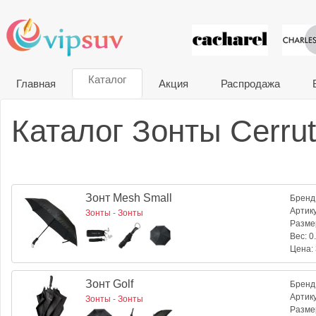
VIP сувени
Каталог
Главная
Акция
Распродажа
Каталог Зонты Cerrut
Зонт Mesh Small
Бренд
Артик
Зонты
-
Зонты
Разме
Вес:
0.
Цена:
Зонт Golf
Бренд
Артик
Зонты
-
Зонты
Разме