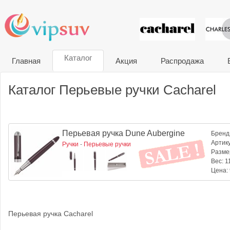
VIP сувени
Каталог
Главная
Акция
Распродажа
Каталог Перьевые ручки Cacharel
Перьевая ручка Dune Aubergine
Бренд
Артик
Ручки
-
Перьевые ручки
Разме
Вес:
11
Цена:
Перьевая ручка Cacharel