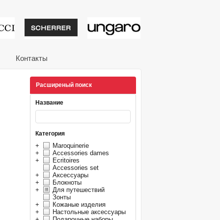
тивные подарки от из
Контакты
Расширеный поиск
Название
Категория
+
Maroquinerie
+
Accessories dames
+
Ecritoires
Accessories set
+
Аксессуары
+
Блокноты
+
Для путешествий
Зонты
+
Кожаные изделия
+
Настольные аксессуары
+
Подарочные наборы