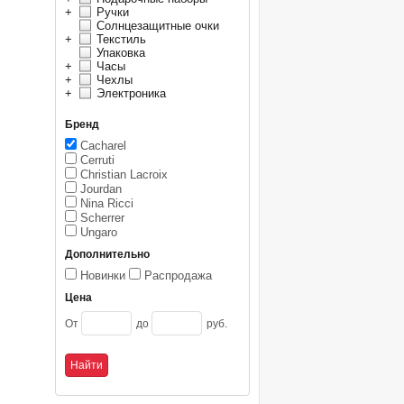
+
Ручки
Солнцезащитные очки
+
Текстиль
Упаковка
+
Часы
+
Чехлы
+
Электроника
Бренд
Cacharel
Cerruti
Christian Lacroix
Jourdan
Nina Ricci
Scherrer
Ungaro
Дополнительно
Новинки
Распродажа
Цена
От
до
руб.