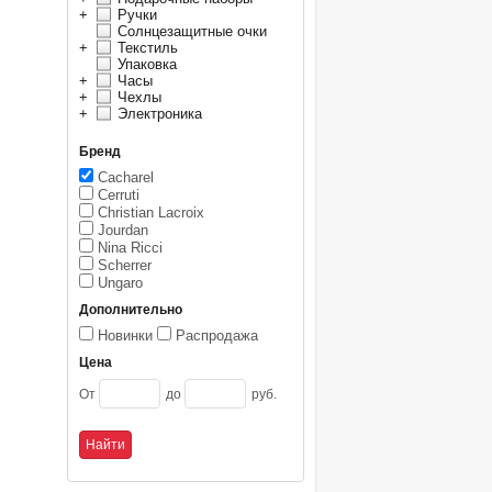
+
Ручки
Солнцезащитные очки
+
Текстиль
Упаковка
+
Часы
+
Чехлы
+
Электроника
Бренд
Cacharel
Cerruti
Christian Lacroix
Jourdan
Nina Ricci
Scherrer
Ungaro
Дополнительно
Новинки
Распродажа
Цена
От
до
руб.