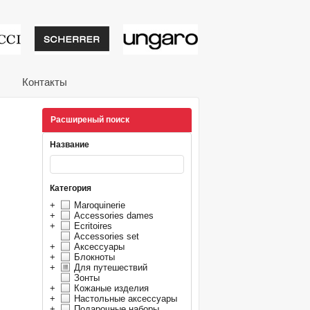
тивные подарки от из
Контакты
Расширеный поиск
Название
Категория
+
Maroquinerie
+
Accessories dames
+
Ecritoires
Accessories set
+
Аксессуары
+
Блокноты
+
Для путешествий
Зонты
+
Кожаные изделия
+
Настольные аксессуары
+
Подарочные наборы