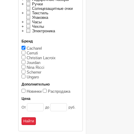
+
Ручки
Солнцезащитные очки
+
Текстиль
Упаковка
+
Часы
+
Чехлы
+
Электроника
Бренд
Cacharel
Cerruti
Christian Lacroix
Jourdan
Nina Ricci
Scherrer
Ungaro
Дополнительно
Новинки
Распродажа
Цена
От
до
руб.