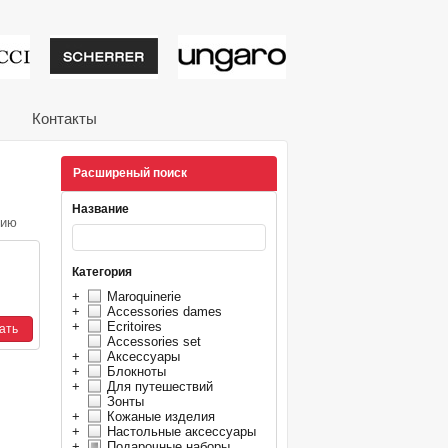
тивные подарки от из
Контакты
Расширеный поиск
Название
нию
Категория
+
Maroquinerie
+
Accessories dames
+
Ecritoires
Accessories set
+
Аксессуары
+
Блокноты
+
Для путешествий
Зонты
+
Кожаные изделия
+
Настольные аксессуары
+
Подарочные наборы