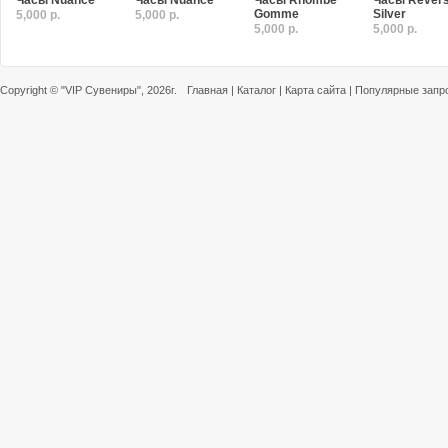
Часы Nuance
Часы Nuance
Часы Rhombe
Часы Rever
Gomme
Silver
5,000 р.
5,000 р.
5,000 р.
5,000 р.
Copyright ©
"VIP Сувениры"
, 2026г.
Главная
|
Каталог
|
Карта сайта
|
Популярные запр