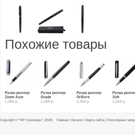
Похожие товары
Ручка роллер
Ручка роллер
Ручка роллер
Ручка ролл
Zoom Azur
Grade
Orfèvre
Soft
2,369 р.
2,369 р.
2,369 р.
2,369 р.
Copyright ©
"VIP Сувениры"
, 2026г.
Главная
|
Каталог
|
Карта сайта
|
Популярные запр