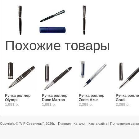
Похожие товары
Ручка роллер
Ручка роллер
Ручка роллер
Ручка ролл
Olympe
Dune Marron
Zoom Azur
Grade
1,091 р.
1,091 р.
2,369 р.
2,369 р.
Copyright ©
"VIP Сувениры"
, 2026г.
Главная
|
Каталог
|
Карта сайта
|
Популярные запр