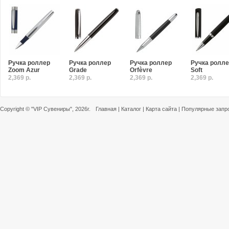
Ручка роллер
Ручка роллер
Ручка роллер
Ручка ролл
Zoom Azur
Grade
Orfèvre
Soft
2,369 р.
2,369 р.
2,369 р.
2,369 р.
Copyright ©
"VIP Сувениры"
, 2026г.
Главная
|
Каталог
|
Карта сайта
|
Популярные запр