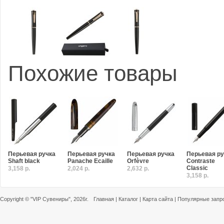
Похожие товары
Перьевая ручка
Перьевая ручка
Перьевая ручка
Перьевая ру
Shaft black
Panache Ecaille
Orfèvre
Contraste
Classic
3,158 р.
2,024 р.
2,632 р.
3,158 р.
Copyright ©
"VIP Сувениры"
, 2026г.
Главная
|
Каталог
|
Карта сайта
|
Популярные запр