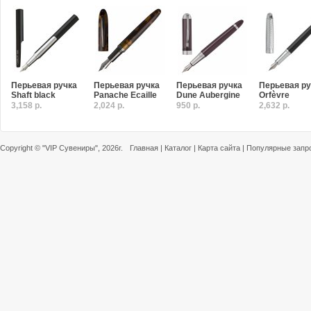
Перьевая ручка
Перьевая ручка
Перьевая ручка
Перьевая ру
Shaft black
Panache Ecaille
Dune Aubergine
Orfèvre
3,158 р.
2,024 р.
950 р.
2,632 р.
Copyright ©
"VIP Сувениры"
, 2026г.
Главная
|
Каталог
|
Карта сайта
|
Популярные запр