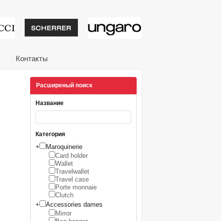
тивные подарки от из
Контакты
Расширеный поиск
Название
Категория
+
Maroquinerie
Card holder
Wallet
Travelwallet
Travel case
Porte monnaie
Clutch
+
Accessories dames
Mirror