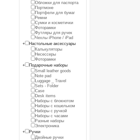
Обложки для паспорта
Портмоне
Портфели для бумаг
Ремни
Сумки и косметички
Фоторамки
Футляры для ручек
Чехлы iPhone / iPad
+
Настольные аксессуары
Калькуляторы
Несессеры
Фоторамки
+
Подарочные наборы
Small leather goods
Note pad
Luggage _ Travel
Sets - Folder
Case
Desk items
Наборы с блокнотом
Наборы с кошельком
Наборы с ручкой
Наборы с часами
Разные наборы
Электроника
+
Ручки
Двойные ручки