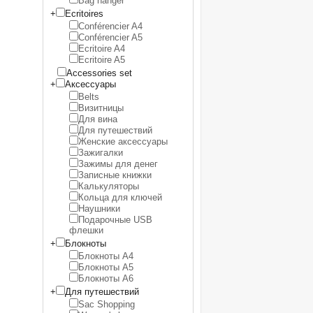
Bag hanger
+
Ecritoires
Conférencier A4
Conférencier A5
Ecritoire A4
Ecritoire A5
Accessories set
+
Аксессуары
Belts
Визитницы
Для вина
Для путешествий
Женские аксессуары
Зажигалки
Зажимы для денег
Записные книжки
Калькуляторы
Кольца для ключей
Наушники
Подарочные USB
флешки
+
Блокноты
Блокноты A4
Блокноты A5
Блокноты A6
+
Для путешествий
Sac Shopping