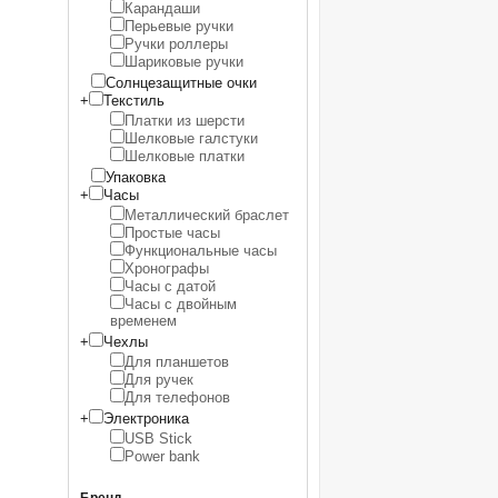
Карандаши
Перьевые ручки
Ручки роллеры
Шариковые ручки
Солнцезащитные очки
+
Текстиль
Платки из шерсти
Шелковые галстуки
Шелковые платки
Упаковка
+
Часы
Металлический браслет
Простые часы
Функциональные часы
Хронографы
Часы с датой
Часы с двойным
временем
+
Чехлы
Для планшетов
Для ручек
Для телефонов
+
Электроника
USB Stick
Power bank