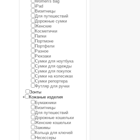
Women's bag
iPad
Визитницы
Для путешествий
Дорожные сумки
Женские
Косметички
Папки
Портмоне
Портфели
Разное
Рюкзаки
Сумки для ноутбука
Сумки для одежды
Сумки для покупок
Сумки на колесиках
Сумки репортера
Футляр для ручки
Зонты
+
Кожаные изделия
Бумажники
Визитницы
Для путешествий
Дорожные кошельки
Женские кошельки
Зажимы
Кольца для ключей
Несессеры