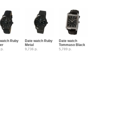
 watch Ruby
Date watch Ruby
Date watch
er
Metal
Tommaso Black
 р.
9,736 р.
5,789 р.