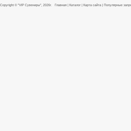
Copyright ©
"VIP Сувениры"
, 2026г.
Главная
|
Каталог
|
Карта сайта
|
Популярные запр