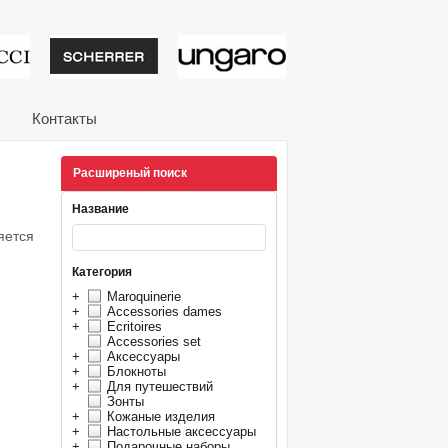
тивные подарки от из
Контакты
Расширеный поиск
Название
яется
Категория
+
Maroquinerie
+
Accessories dames
+
Ecritoires
Accessories set
+
Аксессуары
+
Блокноты
+
Для путешествий
Зонты
+
Кожаные изделия
+
Настольные аксессуары
+
Подарочные наборы