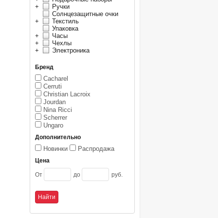
+
Ручки
Солнцезащитные очки
+
Текстиль
Упаковка
+
Часы
+
Чехлы
+
Электроника
Бренд
Cacharel
Cerruti
Christian Lacroix
Jourdan
Nina Ricci
Scherrer
Ungaro
Дополнительно
Новинки
Распродажа
Цена
От
до
руб.