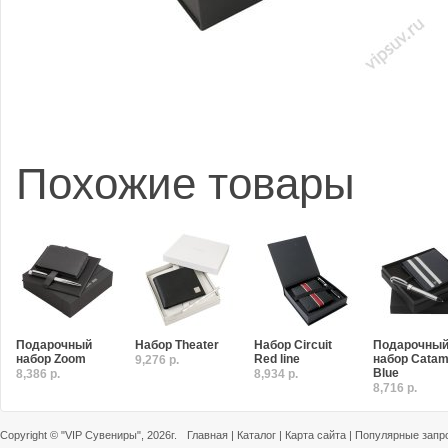
Похожие товары
Подарочный
Набор Theater
Набор Circuit
Подарочны
набор Zoom
Red line
набор Catam
9,276 р.
Blue
8,386 р.
8,934 р.
8,716 р.
Copyright ©
"VIP Сувениры"
, 2026г.
Главная
|
Каталог
|
Карта сайта
|
Популярные запр