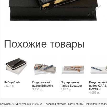
Похожие товары
Набор Club
Подарочный
Подарочный
Подарочны
набор Etincelle
набор Equateur
набор CAAB
3,632 р.
CAWB39
3,951 р.
3,947 р.
4,055 р.
Copyright ©
"VIP Сувениры"
, 2026г.
Главная
|
Каталог
|
Карта сайта
|
Популярные запр