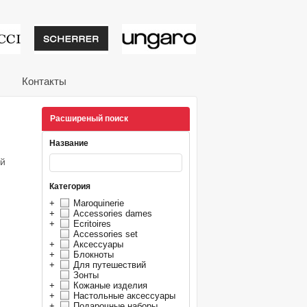
тивные подарки от из
Контакты
Расширеный поиск
Название
ой
Категория
+
Maroquinerie
+
Accessories dames
+
Ecritoires
Accessories set
+
Аксессуары
+
Блокноты
+
Для путешествий
Зонты
+
Кожаные изделия
+
Настольные аксессуары
+
Подарочные наборы