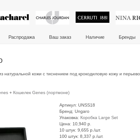
 сувениры и корпора
Распродажа
Ваш заказ
Наличие
Бренды
o
з натуральной кожи с тиснением под крокодиловую кожу и перьев
enes
+
Кошелек Genes (портмоне)
Артикул:
UNSS18
Бренд:
Ungaro
Упаковка:
Коробка Large Set
Цена:
10,940
р.
10 штук: 9,655 р./шт.
100 штук: 8,337 р./шт.