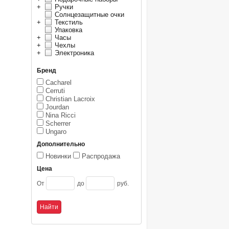
+
Ручки
Солнцезащитные очки
+
Текстиль
Упаковка
+
Часы
+
Чехлы
+
Электроника
Бренд
Cacharel
Cerruti
Christian Lacroix
Jourdan
Nina Ricci
Scherrer
Ungaro
Дополнительно
Новинки
Распродажа
Цена
От
до
руб.