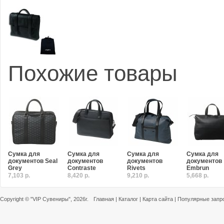
Похожие товары
Сумка для
Сумка для
Сумка для
Сумка для
документов Seal
документов
документов
документов
Grey
Contraste
Rivets
Embrun
7,103 р.
8,420 р.
9,210 р.
5,668 р.
Copyright ©
"VIP Сувениры"
, 2026г.
Главная
|
Каталог
|
Карта сайта
|
Популярные запр