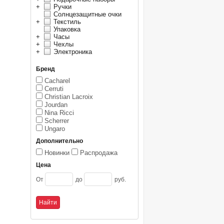
+
Ручки
Солнцезащитные очки
+
Текстиль
Упаковка
+
Часы
+
Чехлы
+
Электроника
Бренд
Cacharel
Cerruti
Christian Lacroix
Jourdan
Nina Ricci
Scherrer
Ungaro
Дополнительно
Новинки
Распродажа
Цена
От
до
руб.