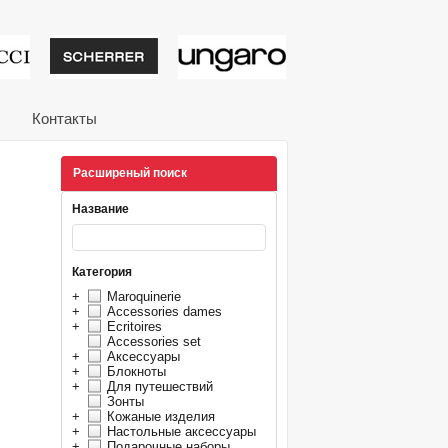
тивные подарки от из
Контакты
Расширеный поиск
Название
Категория
+
Maroquinerie
+
Accessories dames
+
Ecritoires
Accessories set
+
Аксессуары
+
Блокноты
+
Для путешествий
Зонты
+
Кожаные изделия
+
Настольные аксессуары
+
Подарочные наборы