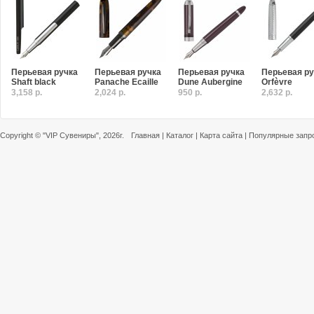
Перьевая ручка
Перьевая ручка
Перьевая ручка
Перьевая ру
Shaft black
Panache Ecaille
Dune Aubergine
Orfèvre
3,158 р.
2,024 р.
950 р.
2,632 р.
Copyright ©
"VIP Сувениры"
, 2026г.
Главная
|
Каталог
|
Карта сайта
|
Популярные запр